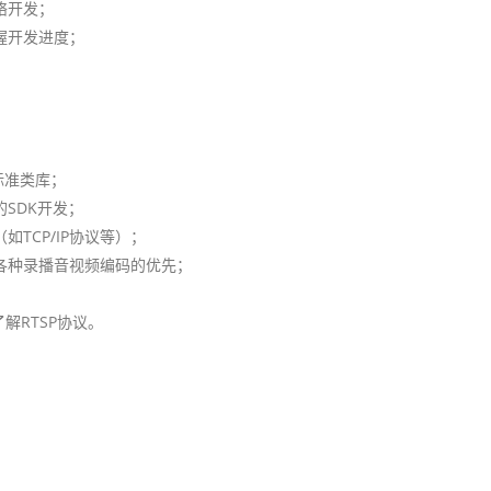
络开发；
握开发进度；
标准类库；
的SDK开发；
TCP/IP协议等）；
各种录播音视频编码的优先；
了解RTSP协议。