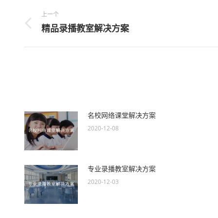
文
上一个
章
精品录播教室解决方案
上
一
导
篇
航
文
章
名校网络课堂解决方案
2020-12-08
专业录播教室解决方案
2020-12-03