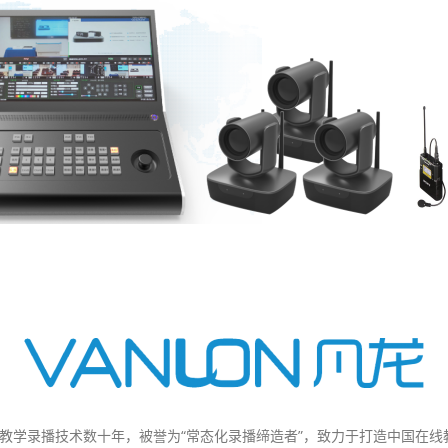
专注教学录播技术数十年，被誉为“常态化录播缔造者”，致力于打造中国在