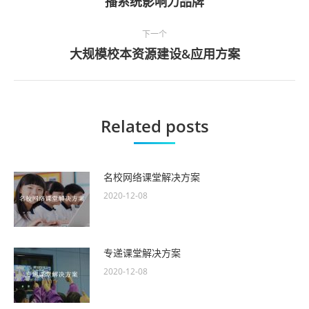
播系统影响力品牌
导
一
篇
航
下一个
文
大规模校本资源建设&应用方案
下
章
一
篇
文
Related posts
章
名校网络课堂解决方案
2020-12-08
专递课堂解决方案
2020-12-08