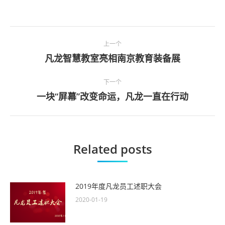
文
上一个
章
凡龙智慧教室亮相南京教育装备展
上
一
导
下一个
篇
一块“屏幕”改变命运，凡龙一直在行动
航
下
文
一
章
篇
文
Related posts
章
2019年度凡龙员工述职大会
2020-01-19